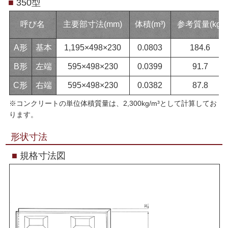
■
350型
呼び名
主要部寸法(mm)
体積(m³)
参考質量(kg)
A形
基本
1,195×498×230
0.0803
184.6
B形
左端
595×498×230
0.0399
91.7
C形
右端
595×498×230
0.0382
87.8
※コンクリートの単位体積質量は、2,300kg/m³として計算してお
ります。
形状寸法
■
規格寸法図