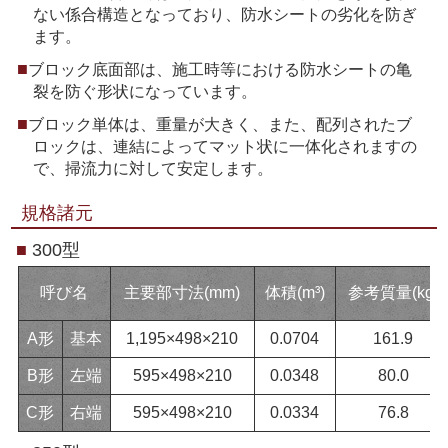
ない係合構造となっており、防水シートの劣化を防ぎ
ます。
ブロック底面部は、施工時等における防水シートの亀
裂を防ぐ形状になっています。
ブロック単体は、重量が大きく、また、配列されたブ
ロックは、連結によってマット状に一体化されますの
で、掃流力に対して安定します。
規格諸元
■
300型
呼び名
主要部寸法(mm)
体積(m³)
参考質量(kg)
A形
基本
1,195×498×210
0.0704
161.9
B形
左端
595×498×210
0.0348
80.0
C形
右端
595×498×210
0.0334
76.8