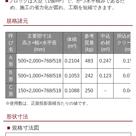
ブロックは大型（1個/m²）で、かつ水平積みであるた
め、施工の省力化が図れ、工期を短縮できます。
規格諸元
呼
主要部寸法
参考
中込
胴込め
体積
び
高さ×幅×水平長
質量
め材
クリー
(m³)
名
(mm)
(kg)
(m³)
(m³)
A
500×2,000×768/518
0.2104
483
0.247
0.155
形
B
500×1,000×768/518
0.1053
242
0.123
0.077
形
C
150×2,000×768/518
0.1088
250
－
0.042
形
※使用数は、正面投影面積当たりの値です。
形状寸法
■
規格寸法図