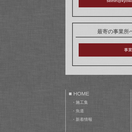
seihin@kyowa
最寄の事業所
事
■ HOME
・施工集
・魚道
・新着情報