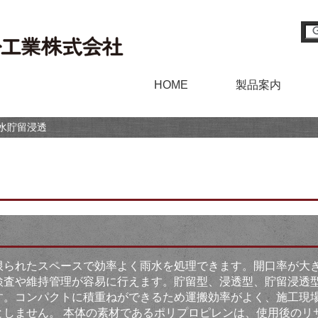
HOME
製品案内
水貯留浸透
限られたスペースで効率よく雨水を処理できます。開口率が大
検査や維持管理が容易に行えます。貯留型、浸透型、貯留浸透
す。コンパクトに積重ねができるため運搬効率がよく、施工現
としません。 本体の素材であるポリプロピレンは、使用後のリ