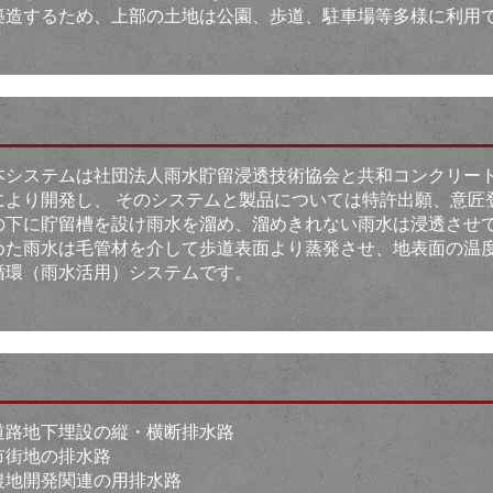
築造するため、上部の土地は公園、歩道、駐車場等多様に利用
本システムは社団法人雨水貯留浸透技術協会と共和コンクリー
により開発し、 そのシステムと製品については特許出願、意匠
の下に貯留槽を設け雨水を溜め、溜めきれない雨水は浸透させ
めた雨水は毛管材を介して歩道表面より蒸発させ、地表面の温
循環（雨水活用）システムです。
ト
道路地下埋設の縦・横断排水路
市街地の排水路
農地開発関連の用排水路