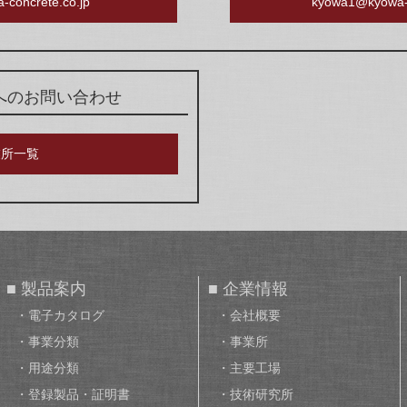
-concrete.co.jp
kyowa1@kyowa-c
へのお問い合わせ
業所一覧
■ 製品案内
■ 企業情報
・電子カタログ
・会社概要
・事業分類
・事業所
・用途分類
・主要工場
・登録製品・証明書
・技術研究所