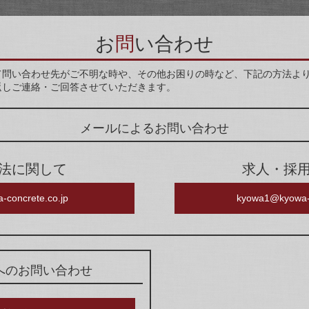
お
問
い合わせ
て問い合わせ先がご不明な時や、その他お困りの時など、下記の方法よ
返しご連絡・ご回答させていただきます。
メールによるお問い合わせ
法に関して
求人・採
-concrete.co.jp
kyowa1@kyowa-c
へのお問い合わせ