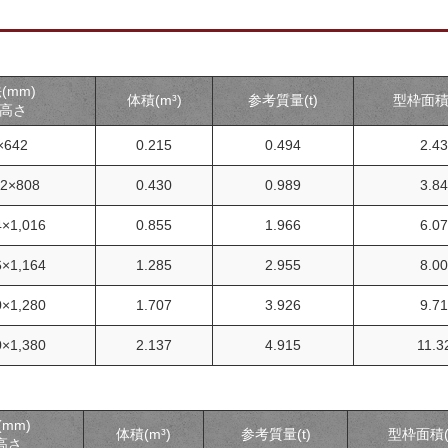
(mm)
体積(m³)
参考質量(t)
型枠面積(
×高さ
×642
0.215
0.494
2.43
12×808
0.430
0.989
3.84
4×1,016
0.855
1.966
6.07
6×1,164
1.285
2.955
8.00
0×1,280
1.707
3.926
9.71
0×1,380
2.137
4.915
11.3
mm)
体積(m³)
参考質量(t)
型枠面積(
高さ