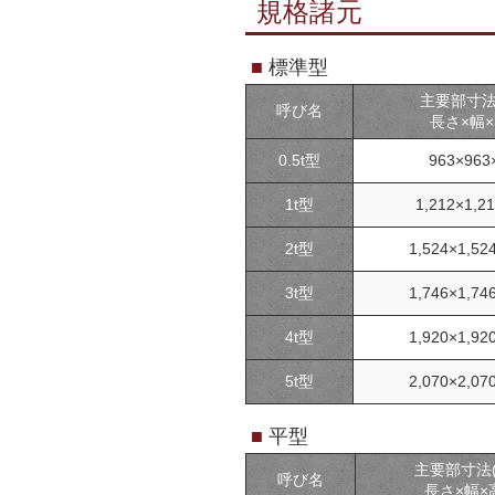
規格諸元
■
標準型
主要部寸法
呼び名
長さ×幅
0.5t型
963×963
1t型
1,212×1,2
2t型
1,524×1,52
3t型
1,746×1,74
4t型
1,920×1,92
5t型
2,070×2,07
■
平型
主要部寸法(
呼び名
長さ×幅×