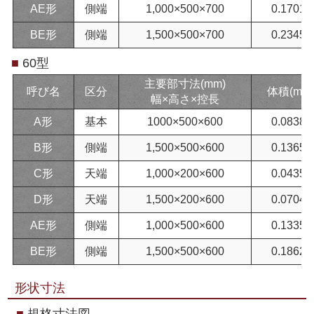
AE形
側端
1,000×500×700
0.1701
BE形
側端
1,500×500×700
0.2345
■
60型
主要部寸法(mm)
呼び名
区分
体積(m³)
幅×高さ×控長
A形
基本
1000×500×600
0.0838
B形
側端
1,500×500×600
0.1365
C形
天端
1,000×200×600
0.0435
D形
天端
1,500×200×600
0.0704
AE形
側端
1,000×500×600
0.1335
BE形
側端
1,500×500×600
0.1862
形状寸法