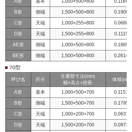
A形
基本
1,000×500×800
0.1164
B形
側端
1,500×500×800
0.1909
C形
天端
1,000×255×800
0.0688
D形
天端
1,500×255×800
0.1115
AE形
側端
1,000×500×800
0.1869
BE形
側端
1,500×500×800
0.2614
■
70型
主要部寸法(mm)
呼び名
区分
体積(m³)
幅×高さ×控長
A形
基本
1,000×500×700
0.1151
B形
側端
1,500×500×700
0.1795
C形
天端
1,000×200×700
0.0637
D形
天端
1,500×200×700
0.0973