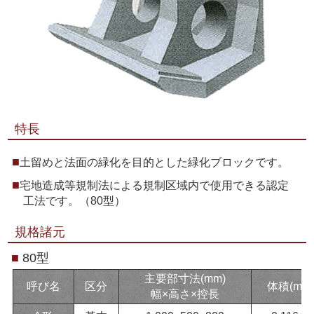
特長
土留めと法面の緑化を目的とした緑化ブロックです。
宅地造成等規制法による規制区域内で使用できる認定
工法です。（80型）
規格諸元
■
80型
主要部寸法(mm)
呼び名
区分
体積(m³)
幅×高さ×控長