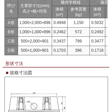
幾何学模様
擬石
呼び
主要部寸法(mm)
体積
参考質量
体積
名
高さ×幅×控長
(m³)
(kg)
(m³)
A形
1,000×2,000×896
0.4948
1,150
0.5032
B形
1,000×1,000×896
0.2462
572
0.2492
C形
500×2,000×901
0.3437
799
0.3477
D形
500×1,000×901
0.1703
396
0.1718
形状寸法
■
規格寸法図