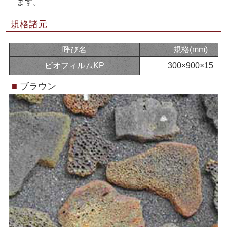
ます。
規格諸元
呼び名
規格(mm)
ビオフィルムKP
300×900×15
■
ブラウン