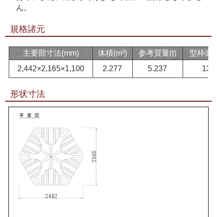
ん。
規格諸元
主要部寸法(mm)
体積(m³)
参考質量(t)
型枠面積
2,442×2,165×1,100
2.277
5.237
13.
形状寸法