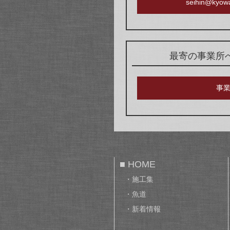
seihin@kyowa
最寄の事業所
事
■ HOME
・施工集
・魚道
・新着情報