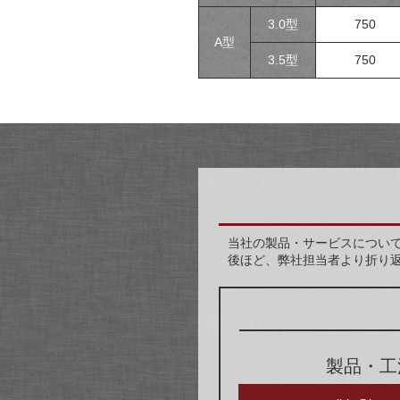
3.0型
750
A型
3.5型
750
当社の製品・サービスについ
後ほど、弊社担当者より折り
製品・工