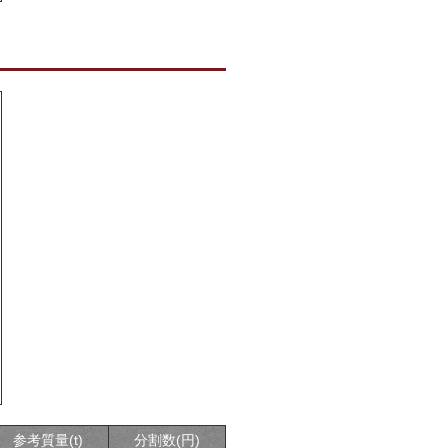
参考質量(t)
分割数(円)