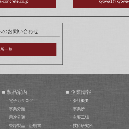
-concrete.co.jp
kyowa1@kyowa-c
へのお問い合わせ
業所一覧
■ 製品案内
■ 企業情報
・電子カタログ
・会社概要
・事業分類
・事業所
・用途分類
・主要工場
・登録製品・証明書
・技術研究所