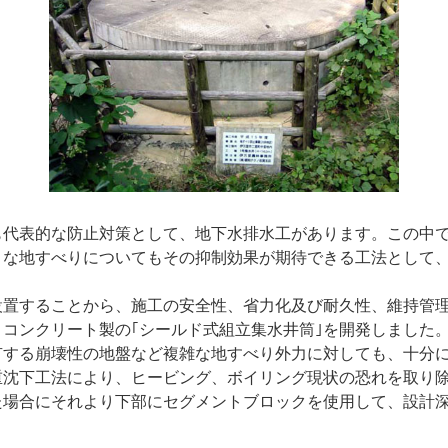
も代表的な防止対策として、地下水排水工があります。この中
々な地すべりについてもその抑制効果が期待できる工法として
設置することから、施工の安全性、省力化及び耐久性、維持管
コンクリート製の｢シールド式組立集水井筒｣を開発しました
有する崩壊性の地盤など複雑な地すべり外力に対しても、十分
重沈下工法により、ヒービング、ボイリング現状の恐れを取り
た場合にそれより下部にセグメントブロックを使用して、設計