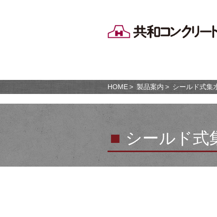
HOME
製品案内
シールド式集
■
シールド式