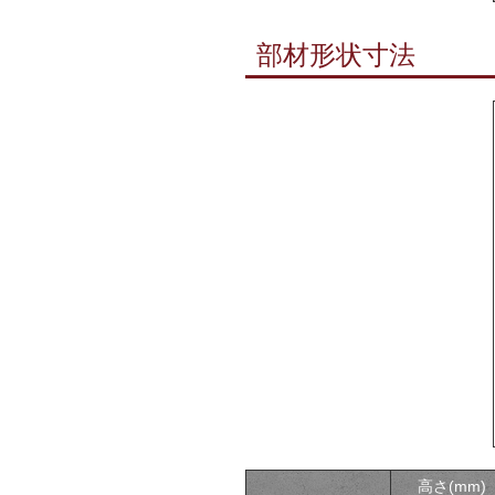
部材形状寸法
高さ(mm)