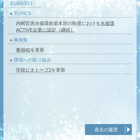
2026/03/19
● TOPICS
内閣官房水循環政策本部の制度における
水循環
ACTIVE企業に認定（継続）
● 事例集
事例40
を更新
● 環境への取り組み
学校ビオトープ2
を更新
過去の履歴