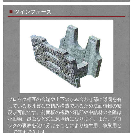
■
ツインフォース
ブロック相互の合端や上下のかみ合わせ部に隙間を有
している多孔質な空積み構造であるため法面植物の繁
茂が可能です。前面板の複数の孔部や中詰材の空隙は
小動物、昆虫などの生息場所になります。また、ブロ
ックの裏表を使い分けることにより植生用、魚巣用と
して使用できます。