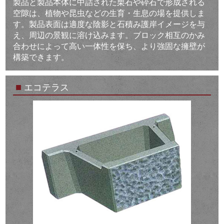
製品と製品本体に中詰された栗石や砕石で形成される
空隙は、植物や昆虫などの生育・生息の場を提供しま
す。製品表面は適度な陰影と石積み護岸イメージを与
え、周辺の景観に溶け込みます。ブロック相互のかみ
合わせによって高い一体性を保ち、より強固な擁壁が
構築できます。
■
エコテラス