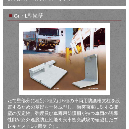
■
Gr・L型擁壁
たて壁部分に種別C種又はB種の車両用防護柵支柱を設
置するための基礎を一体成型し、衝突荷重に対する擁
壁の安定性、強度及び車両用防護柵が持つ車両の誘導
性能や路外逸脱防止性能を実車衝突試験で確認したプ
レキャストL型擁壁です。