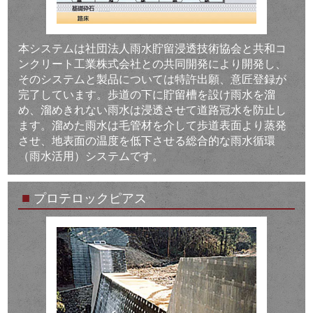
本システムは社団法人雨水貯留浸透技術協会と共和コ
ンクリート工業株式会社との共同開発により開発し、
そのシステムと製品については特許出願、意匠登録が
完了しています。歩道の下に貯留槽を設け雨水を溜
め、溜めきれない雨水は浸透させて道路冠水を防止し
ます。溜めた雨水は毛管材を介して歩道表面より蒸発
させ、地表面の温度を低下させる総合的な雨水循環
（雨水活用）システムです。
■
プロテロックピアス